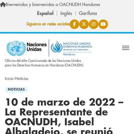
Pasar al contenido principal
Bienvenidos y bienvenidas a OACNUDH Honduras
Español
Inglés
Garífuna
Síguenos en redes sociales
Oficina del Alto Comisionado de las Naciones Unidas
para los Derechos Humanos en Honduras (OACNUDH)
Inicio
Noticias
NOTICIAS
10 de marzo de 2022 –
La Representante de
OACNUDH, Isabel
Albaladejo, se reunió