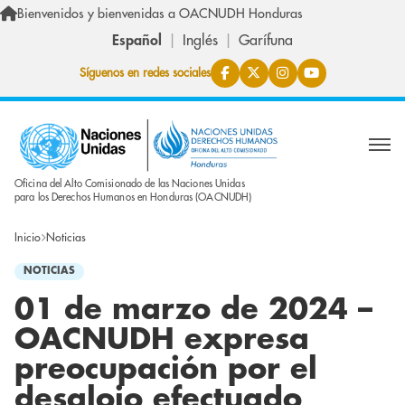
Pasar al contenido principal
Bienvenidos y bienvenidas a OACNUDH Honduras
Español
Inglés
Garífuna
Síguenos en redes sociales
Oficina del Alto Comisionado de las Naciones Unidas
para los Derechos Humanos en Honduras (OACNUDH)
Inicio
Noticias
NOTICIAS
01 de marzo de 2024 –
OACNUDH expresa
preocupación por el
desalojo efectuado