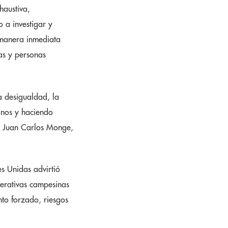
haustiva,
o a investigar y
 manera inmediata
das y personas
la desigualdad, la
manos y haciendo
esó Juan Carlos Monge,
s Unidas advirtió
perativas campesinas
to forzado, riesgos