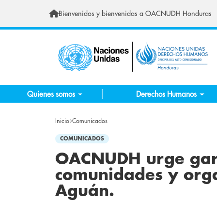
Pasar al contenido principal
Bienvenidos y bienvenidas a OACNUDH Honduras
Quienes somos
Derechos Humanos
Inicio
Comunicados
COMUNICADOS
OACNUDH urge garan
comunidades y orga
Aguán.