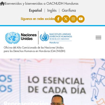
Pasar al contenido principal
Bienvenidos y bienvenidas a OACNUDH Honduras
Español
Inglés
Garífuna
Síguenos en redes sociales
Oficina del Alto Comisionado de las Naciones Unidas
para los Derechos Humanos en Honduras (OACNUDH)
Representación